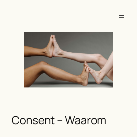
Ga
naar
de
inhoud
Consent – Waarom